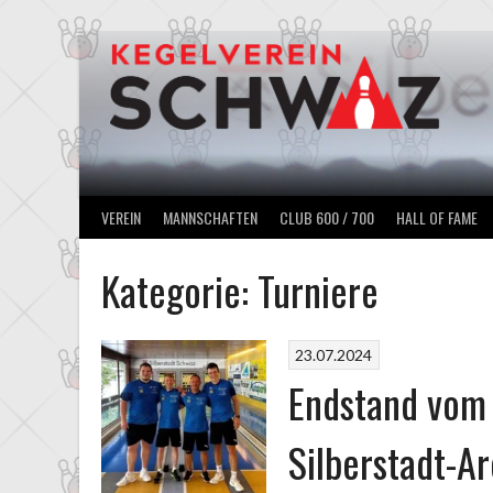
Springe
zum
Inhalt
VEREIN
MANNSCHAFTEN
CLUB 600 / 700
HALL OF FAME
Kategorie:
Turniere
23.07.2024
Endstand vom 
Silberstadt-A