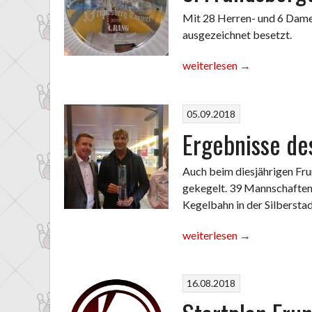
Mit 28 Herren- und 6 Dame
ausgezeichnet besetzt.
„3.
weiterlesen
→
Frundsbergturnier
wieder
ein
05.09.2018
voller
Ergebnisse de
Erfolg“
Auch beim diesjährigen Fr
gekegelt. 39 Mannschaften
Kegelbahn in der Silbersta
„Ergebnisse
weiterlesen
→
des
2.
16.08.2018
Frundsbergturniers“