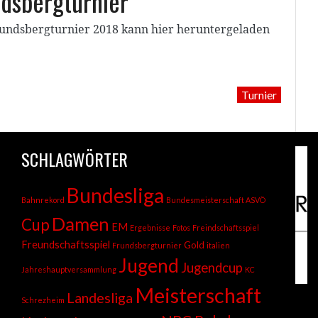
ndsbergturnier
rundsbergturnier 2018 kann hier heruntergeladen
Turnier
SCHLAGWÖRTER
Bundesliga
Bahnrekord
Bundesmeisterschaft ASVÖ
Damen
Cup
EM
Ergebnisse
Fotos
Freindschaftsspiel
Freundschaftsspiel
Gold
Frundsbergturnier
italien
Jugend
Jugendcup
Jahreshauptversammlung
KC
Meisterschaft
Landesliga
Schrezheim