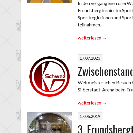
In den vergangenen drei Wo
Frundsbergturnier im Spor
Sportkeglerinnen und Sport
teilnahmen.
„Endstand
weiterlesen
→
vom
7.
17.07.2023
Frundsbergturnier
in
Zwischenstand
der
Silberstadt-
Weltmeisterlichen Besuch 
Arena
Silberstadt-Arena beim Fru
Schwaz“
„Zwischenstand
weiterlesen
→
beim
17.06.2019
Frundsbergturnier“
3. Frundsbergt