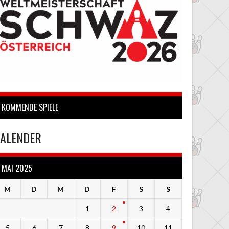
KOMMENDE SPIELE
ALENDER
MAI 2025
M
D
M
D
F
S
S
1
2
3
4
5
6
7
8
9
10
11