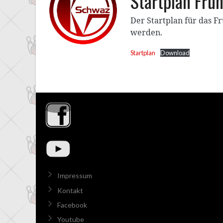
Startplan Fru
Der Startplan für das F
werden.
Startplan
Download
Impressum
Kontakt
Facebook
Youtube