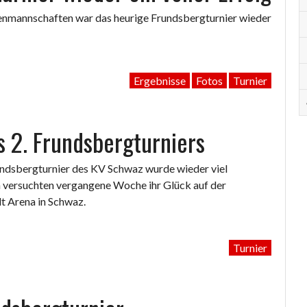
nmannschaften war das heurige Frundsbergturnier wieder
Ergebnisse
Fotos
Turnier
s 2. Frundsbergturniers
undsbergturnier des KV Schwaz wurde wieder viel
 versuchten vergangene Woche ihr Glück auf der
dt Arena in Schwaz.
Turnier