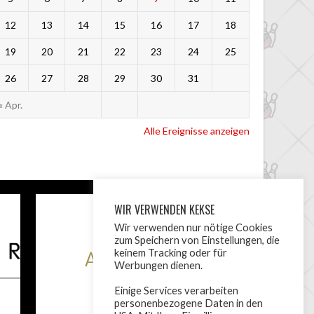
12
13
14
15
16
17
18
19
20
21
22
23
24
25
26
27
28
29
30
31
« Apr.
Alle Ereignisse anzeigen
WIR VERWENDEN KEKSE
Wir verwenden nur nötige Cookies
zum Speichern von Einstellungen, die
keinem Tracking oder für
Werbungen dienen.
Einige Services verarbeiten
personenbezogene Daten in den