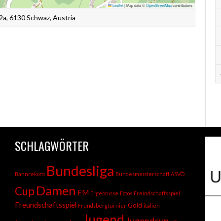
Leaflet
|
Map data ©
OpenStreetMap
contributors
72a, 6130 Schwaz, Austria
SCHLAGWÖRTER
Bundesliga
Bahnrekord
Bundesmeisterschaft ASVÖ
Damen
Cup
EM
Ergebnisse
Fotos
Freindschaftsspiel
Freundschaftsspiel
Gold
Frundsbergturnier
italien
Jugend