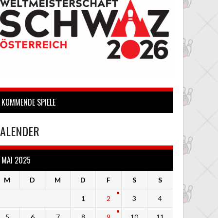
KOMMENDE SPIELE
ALENDER
MAI 2025
M
D
M
D
F
S
S
1
2
3
4
5
6
7
8
9
10
11