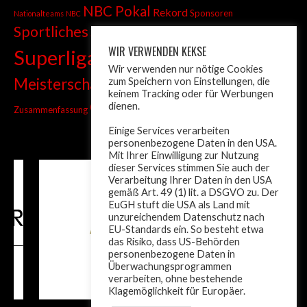
NBC Pokal
Rekord
Sponsoren
Nationalteams
NBC
Sportliches
Sprint
Stadtmeisterschaft
WIR VERWENDEN KEKSE
Superliga
Tiroler Liga
Tiroler
Tandem
Wir verwenden nur nötige Cookies
wm
Meisterschaft
zum Speichern von Einstellungen, die
Turnier
Trainer
Weltcup
keinem Tracking oder für Werbungen
ÖM
dienen.
Zusammenfassung
Österreich
Einige Services verarbeiten
personenbezogene Daten in den USA.
Mit Ihrer Einwilligung zur Nutzung
dieser Services stimmen Sie auch der
Verarbeitung Ihrer Daten in den USA
gemäß Art. 49 (1) lit. a DSGVO zu. Der
EuGH stuft die USA als Land mit
unzureichendem Datenschutz nach
EU-Standards ein. So besteht etwa
das Risiko, dass US-Behörden
personenbezogene Daten in
Überwachungsprogrammen
verarbeiten, ohne bestehende
Klagemöglichkeit für Europäer.