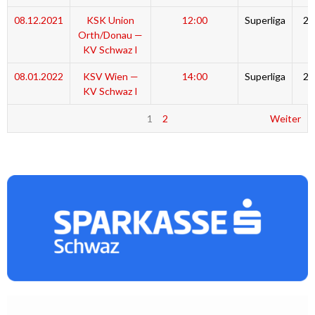
08.12.2021
KSK Union
12:00
Superliga
20
Orth/Donau —
KV Schwaz I
08.01.2022
KSV Wien —
14:00
Superliga
20
KV Schwaz I
1
2
Weiter