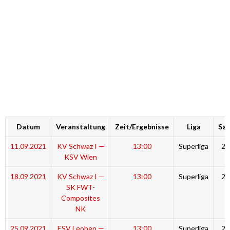
Datum
Veranstaltung
Zeit/Ergebnisse
Liga
Sai
11.09.2021
KV Schwaz I —
13:00
Superliga
20
KSV Wien
18.09.2021
KV Schwaz I —
13:00
Superliga
20
SK FWT-
Composites
NK
25.09.2021
ESV Leoben —
13:00
Superliga
20