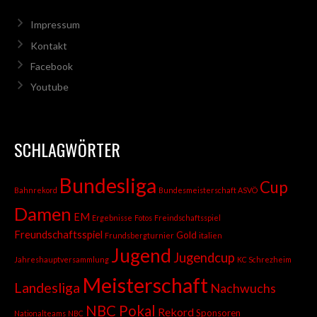
Impressum
Kontakt
Facebook
Youtube
SCHLAGWÖRTER
Bundesliga
Cup
Bahnrekord
Bundesmeisterschaft ASVÖ
Damen
EM
Ergebnisse
Fotos
Freindschaftsspiel
Freundschaftsspiel
Gold
Frundsbergturnier
italien
Jugend
Jugendcup
Jahreshauptversammlung
KC Schrezheim
Meisterschaft
Landesliga
Nachwuchs
NBC Pokal
Rekord
Sponsoren
Nationalteams
NBC