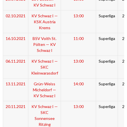
KV Schwaz I
02.10.2021
KV Schwaz I —
13:00
Superliga
20
KSK Austria
Krems
16.10.2021
BSV Voith St.
11:00
Superliga
20
Pölten — KV
Schwaz I
06.11.2021
KV Schwaz I —
13:00
Superliga
20
SKC
Kleinwarasdorf
13.11.2021
Grün-Weiss
14:00
Superliga
20
Micheldorf —
KV Schwaz I
20.11.2021
KV Schwaz I —
13:00
Superliga
20
SKC
Sonnensee
Ritzing