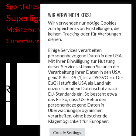
Sportliches
Sprint
Stadtmeisterschaft
WIR VERWENDEN KEKSE
Superliga
Tiroler Liga
Tiroler
Tandem
Wir verwenden nur nötige Cookies
wm
Meisterschaft
zum Speichern von Einstellungen, die
Turnier
Trainer
Weltcup
keinem Tracking oder für Werbungen
ÖM
dienen.
Zusammenfassung
Österreich
Einige Services verarbeiten
personenbezogene Daten in den USA.
Mit Ihrer Einwilligung zur Nutzung
dieser Services stimmen Sie auch der
Verarbeitung Ihrer Daten in den USA
gemäß Art. 49 (1) lit. a DSGVO zu. Der
EuGH stuft die USA als Land mit
unzureichendem Datenschutz nach
EU-Standards ein. So besteht etwa
das Risiko, dass US-Behörden
personenbezogene Daten in
Überwachungsprogrammen
verarbeiten, ohne bestehende
Klagemöglichkeit für Europäer.
Cookie Settings