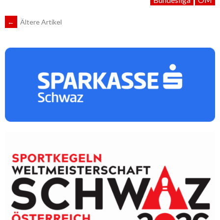
Katzenberger
BEITRAGSNAVIGATION
←
Ältere Artikel
zum
Saisonabschluss“