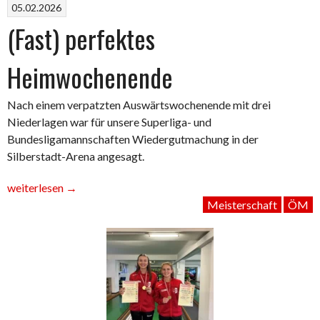
05.02.2026
(Fast) perfektes
Heimwochenende
Nach einem verpatzten Auswärtswochenende mit drei
Niederlagen war für unsere Superliga- und
Bundesligamannschaften Wiedergutmachung in der
Silberstadt-Arena angesagt.
„(Fast)
weiterlesen
→
perfektes
Meisterschaft
ÖM
Heimwochenende“