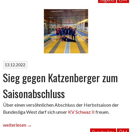
und
Monthaler
Maximilian
sind
Österreichische
Staatsmeister“
13.12.2022
Sieg gegen Katzenberger zum
Saisonabschluss
Über einen versöhnlichen Abschluss der Herbstsaison der
Bundesliga West darf sich unser
KV Schwaz II
freuen.
„Sieg
weiterlesen
→
gegen
Bundesliga
ÖM