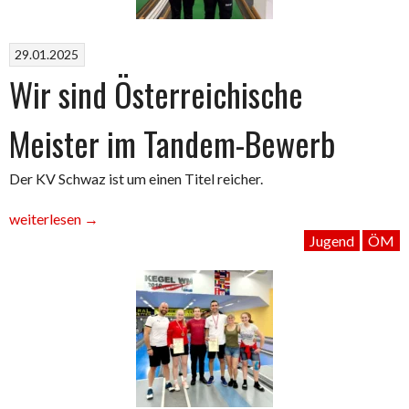
29.01.2025
Wir sind Österreichische
Meister im Tandem-Bewerb
Der KV Schwaz ist um einen Titel reicher.
„Wir
weiterlesen
→
sind
Jugend
ÖM
Österreichische
Meister
im
Tandem-
Bewerb“