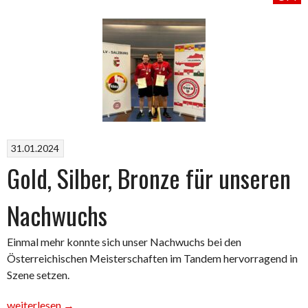
ist
Österreichischer
Vizemeister
bei
den
Herren
Ü50“
31.01.2024
Gold, Silber, Bronze für unseren
Nachwuchs
Einmal mehr konnte sich unser Nachwuchs bei den
Österreichischen Meisterschaften im Tandem hervorragend in
Szene setzen.
„Gold,
weiterlesen
→