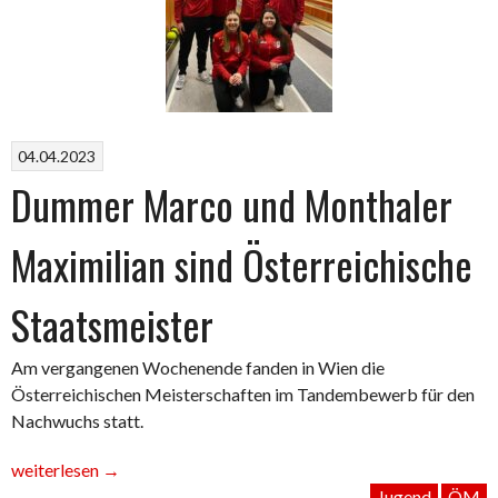
Sophie
den
Staatsmeistertitel“
04.04.2023
Dummer Marco und Monthaler
Maximilian sind Österreichische
Staatsmeister
Am vergangenen Wochenende fanden in Wien die
Österreichischen Meisterschaften im Tandembewerb für den
Nachwuchs statt.
„Dummer
weiterlesen
→
Marco
Jugend
ÖM