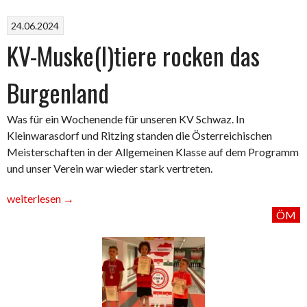
24.06.2024
KV-Muske(l)tiere rocken das
Burgenland
Was für ein Wochenende für unseren KV Schwaz. In
Kleinwarasdorf und Ritzing standen die Österreichischen
Meisterschaften in der Allgemeinen Klasse auf dem Programm
und unser Verein war wieder stark vertreten.
„KV-
weiterlesen
→
Muske(l)tiere
ÖM
rocken
das
Burgenland“