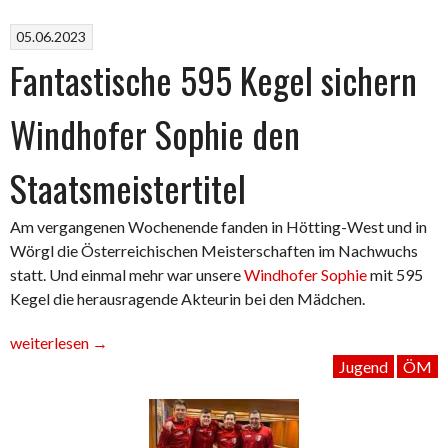
05.06.2023
Fantastische 595 Kegel sichern
Windhofer Sophie den
Staatsmeistertitel
Am vergangenen Wochenende fanden in Hötting-West und in
Wörgl die Österreichischen Meisterschaften im Nachwuchs
statt. Und einmal mehr war unsere
Windhofer Sophie
mit 595
Kegel die herausragende Akteurin bei den Mädchen.
„Fantastische
weiterlesen
→
595
Jugend
ÖM
Kegel
sichern
Windhofer