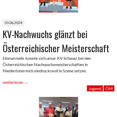
10.06.2024
KV-Nachwuchs glänzt bei
Österreichischer Meisterschaft
Einmal mehr konnte sich unser KV Schwaz bei den
Österreichischen Nachwuchsmeisterschaften in
Niederösterreich eindrucksvoll in Szene setzen.
„KV-
weiterlesen
→
Nachwuchs
Jugend
ÖM
glänzt
bei
Österreichischer
Meisterschaft“