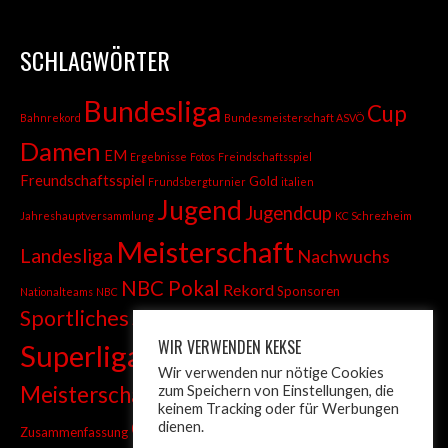
SCHLAGWÖRTER
Bundesliga
Cup
Bahnrekord
Bundesmeisterschaft ASVÖ
Damen
EM
Ergebnisse
Fotos
Freindschaftsspiel
Freundschaftsspiel
Gold
Frundsbergturnier
italien
Jugend
Jugendcup
Jahreshauptversammlung
KC Schrezheim
Meisterschaft
Landesliga
Nachwuchs
NBC Pokal
Rekord
Sponsoren
Nationalteams
NBC
Sportliches
Sprint
Stadtmeisterschaft
WIR VERWENDEN KEKSE
Superliga
Tiroler Liga
Tiroler
Tandem
Wir verwenden nur nötige Cookies
wm
Meisterschaft
zum Speichern von Einstellungen, die
Turnier
Trainer
Weltcup
keinem Tracking oder für Werbungen
ÖM
dienen.
Zusammenfassung
Österreich