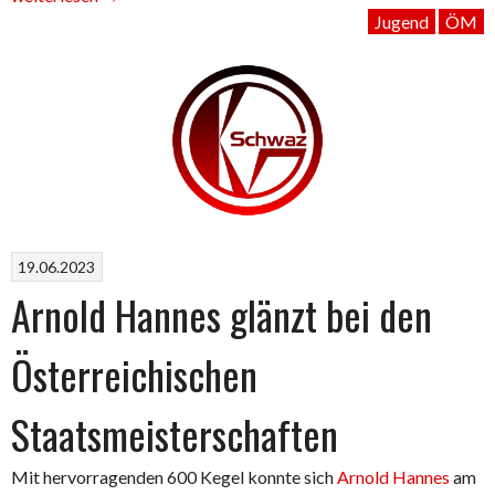
Silber,
Jugend
ÖM
Bronze
für
unseren
Nachwuchs“
19.06.2023
Arnold Hannes glänzt bei den
Österreichischen
Staatsmeisterschaften
Mit hervorragenden 600 Kegel konnte sich
Arnold Hannes
am