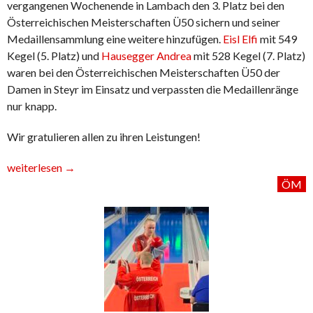
vergangenen Wochenende in Lambach den 3. Platz bei den
Österreichischen Meisterschaften Ü50 sichern und seiner
Medaillensammlung eine weitere hinzufügen.
Eisl Elfi
mit 549
Kegel (5. Platz) und
Hausegger Andrea
mit 528 Kegel (7. Platz)
waren bei den Österreichischen Meisterschaften Ü50 der
Damen in Steyr im Einsatz und verpassten die Medaillenränge
nur knapp.
Wir gratulieren allen zu ihren Leistungen!
„Arnold
weiterlesen
→
Hannes
ÖM
glänzt
bei
den
Österreichischen
Staatsmeisterschaften“