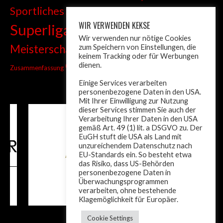
Sportliches
Sprint
Stadtmeisterschaft
WIR VERWENDEN KEKSE
Superliga
Tiroler Liga
Tiroler
Tandem
Wir verwenden nur nötige Cookies
wm
Meisterschaft
zum Speichern von Einstellungen, die
Turnier
Trainer
Weltcup
keinem Tracking oder für Werbungen
ÖM
dienen.
Zusammenfassung
Österreich
Einige Services verarbeiten
personenbezogene Daten in den USA.
Mit Ihrer Einwilligung zur Nutzung
dieser Services stimmen Sie auch der
Verarbeitung Ihrer Daten in den USA
gemäß Art. 49 (1) lit. a DSGVO zu. Der
EuGH stuft die USA als Land mit
unzureichendem Datenschutz nach
EU-Standards ein. So besteht etwa
das Risiko, dass US-Behörden
personenbezogene Daten in
Überwachungsprogrammen
verarbeiten, ohne bestehende
Klagemöglichkeit für Europäer.
Cookie Settings