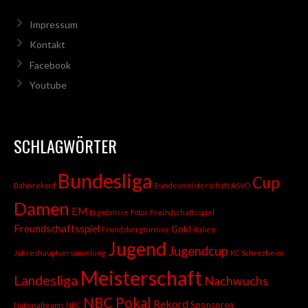
Impressum
Kontakt
Facebook
Youtube
SCHLAGWÖRTER
Bundesliga
Cup
Bahnrekord
Bundesmeisterschaft ASVÖ
Damen
EM
Ergebnisse
Fotos
Freindschaftsspiel
Freundschaftsspiel
Gold
Frundsbergturnier
italien
Jugend
Jugendcup
Jahreshauptversammlung
KC Schrezheim
Meisterschaft
Landesliga
Nachwuchs
NBC Pokal
Rekord
Sponsoren
Nationalteams
NBC