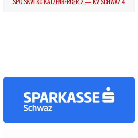
SPG SKVI KC KATZENBERGER 2 — KV SCHWAZ 4