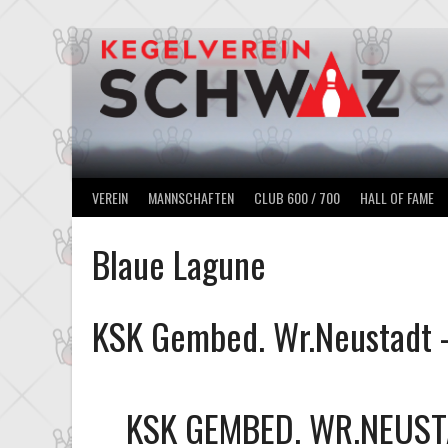
Springe
zum
Inhalt
VEREIN
MANNSCHAFTEN
CLUB 600 / 700
HALL OF FAME
Blaue Lagune
KSK Gembed. Wr.Neustadt
KSK GEMBED. WR.NEUS