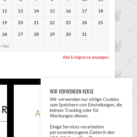
12
13
14
15
16
17
18
19
20
21
22
23
24
25
26
27
28
29
30
31
« Apr.
Alle Ereignisse anzeigen
WIR VERWENDEN KEKSE
Wir verwenden nur nötige Cookies
zum Speichern von Einstellungen, die
keinem Tracking oder für
Werbungen dienen.
Einige Services verarbeiten
personenbezogene Daten in den