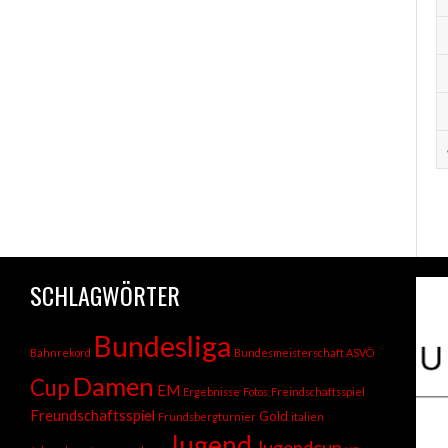
SCHLAGWÖRTER
Bundesliga
Bahnrekord
Bundesmeisterschaft ASVÖ
Damen
Cup
EM
Ergebnisse
Fotos
Freindschaftsspiel
Freundschaftsspiel
Gold
Frundsbergturnier
italien
Jugend