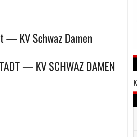
adt — KV Schwaz Damen
STADT
—
KV SCHWAZ DAMEN
K