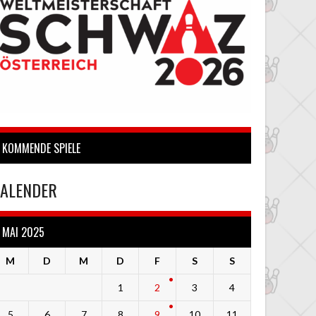
KOMMENDE SPIELE
ALENDER
MAI 2025
M
D
M
D
F
S
S
1
2
3
4
5
6
7
8
9
10
11