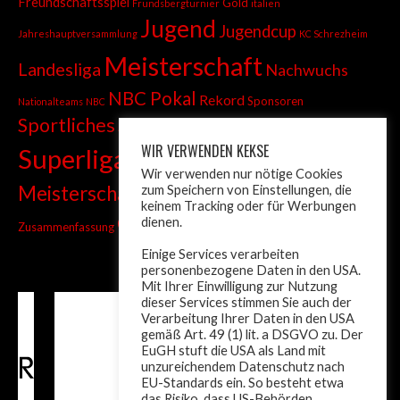
Freundschaftsspiel
Gold
Frundsbergturnier
italien
Jugend
Jugendcup
Jahreshauptversammlung
KC Schrezheim
Meisterschaft
Landesliga
Nachwuchs
NBC Pokal
Rekord
Sponsoren
Nationalteams
NBC
Sportliches
Sprint
Stadtmeisterschaft
WIR VERWENDEN KEKSE
Superliga
Tiroler Liga
Tiroler
Tandem
Wir verwenden nur nötige Cookies
wm
Meisterschaft
zum Speichern von Einstellungen, die
Turnier
Trainer
Weltcup
keinem Tracking oder für Werbungen
ÖM
dienen.
Zusammenfassung
Österreich
Einige Services verarbeiten
personenbezogene Daten in den USA.
Mit Ihrer Einwilligung zur Nutzung
dieser Services stimmen Sie auch der
Verarbeitung Ihrer Daten in den USA
gemäß Art. 49 (1) lit. a DSGVO zu. Der
EuGH stuft die USA als Land mit
unzureichendem Datenschutz nach
EU-Standards ein. So besteht etwa
das Risiko, dass US-Behörden