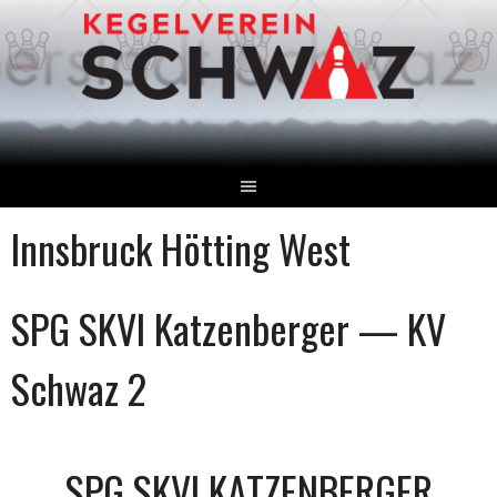
Springe
zum
Inhalt
Innsbruck Hötting West
SPG SKVI Katzenberger — KV
Schwaz 2
SPG SKVI KATZENBERGER