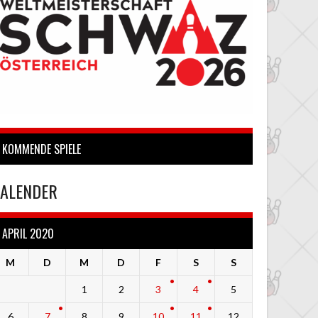
KOMMENDE SPIELE
ALENDER
APRIL 2020
M
D
M
D
F
S
S
1
2
3
4
5
6
7
8
9
10
11
12