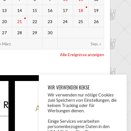
13
14
15
16
17
18
19
20
21
22
23
24
25
26
27
28
29
30
« März
Sep. »
Alle Ereignisse anzeigen
WIR VERWENDEN KEKSE
Wir verwenden nur nötige Cookies
zum Speichern von Einstellungen, die
keinem Tracking oder für
Werbungen dienen.
Einige Services verarbeiten
personenbezogene Daten in den