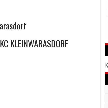
arasdorf
KC KLEINWARASDORF
K