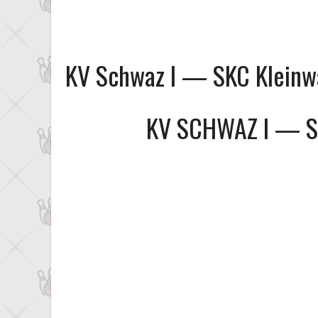
KV Schwaz I — SKC Kleinw
KV SCHWAZ I
—
S