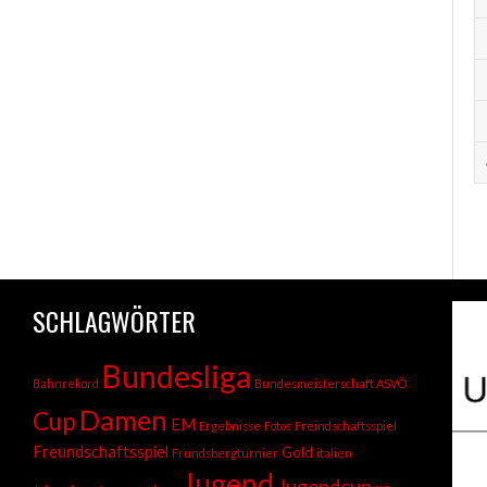
SCHLAGWÖRTER
Bundesliga
Bahnrekord
Bundesmeisterschaft ASVÖ
Damen
Cup
EM
Ergebnisse
Fotos
Freindschaftsspiel
Freundschaftsspiel
Gold
Frundsbergturnier
italien
Jugend