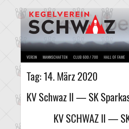
Springe
zum
Inhalt
VEREIN
MANNSCHAFTEN
CLUB 600 / 700
HALL OF FAME
Tag:
14. März 2020
KV Schwaz II — SK Sparka
KV SCHWAZ II
—
S