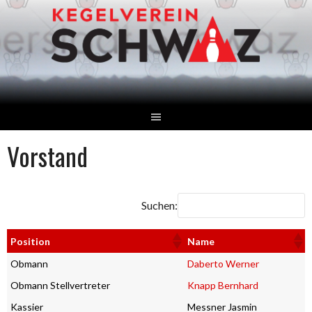
Springe
zum
Inhalt
Vorstand
Suchen:
Position
Name
Obmann
Daberto Werner
Obmann Stellvertreter
Knapp Bernhard
Kassier
Messner Jasmin