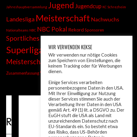
Jugend
Jugendcup
Jahreshauptversammlung
KC Schrezheim
Meisterschaft
Landesliga
Nachwuchs
NBC Pokal
Rekord
Sponsoren
Nationalteams
NBC
Sportliches
Sprint
Stadtmeisterschaft
WIR VERWENDEN KEKSE
Superliga
Tiroler Liga
Tiroler
Tandem
Wir verwenden nur nötige Cookies
wm
Meisterschaft
zum Speichern von Einstellungen, die
Turnier
Trainer
Weltcup
keinem Tracking oder für Werbungen
ÖM
dienen.
Zusammenfassung
Österreich
Einige Services verarbeiten
personenbezogene Daten in den USA.
Mit Ihrer Einwilligung zur Nutzung
dieser Services stimmen Sie auch der
Verarbeitung Ihrer Daten in den USA
gemäß Art. 49 (1) lit. a DSGVO zu. Der
EuGH stuft die USA als Land mit
unzureichendem Datenschutz nach
EU-Standards ein. So besteht etwa
das Risiko, dass US-Behörden