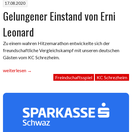
17.08.2020
Gelungener Einstand von Erni
Leonard
Zu einem wahren Hitzemarathon entwickelte sich der
freundschaftliche Vergleichskampf mit unseren deutschen
Gästen vom KC Schrezheim.
„Gelungener
weiterlesen
→
Einstand
Freindschaftsspiel
KC Schrezheim
von
Erni
Leonard“