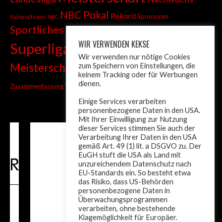
NBC Pokal
Rekord
Sponsoren
Nationalteams
NBC
Sportliches
Sprint
Stadtmeisterschaft
WIR VERWENDEN KEKSE
Superliga
Tiroler Liga
Tiroler
Tandem
Wir verwenden nur nötige Cookies
wm
Meisterschaft
zum Speichern von Einstellungen, die
Turnier
Trainer
Weltcup
keinem Tracking oder für Werbungen
ÖM
dienen.
Zusammenfassung
Österreich
Einige Services verarbeiten
personenbezogene Daten in den USA.
Mit Ihrer Einwilligung zur Nutzung
dieser Services stimmen Sie auch der
Verarbeitung Ihrer Daten in den USA
gemäß Art. 49 (1) lit. a DSGVO zu. Der
EuGH stuft die USA als Land mit
unzureichendem Datenschutz nach
EU-Standards ein. So besteht etwa
das Risiko, dass US-Behörden
personenbezogene Daten in
Überwachungsprogrammen
verarbeiten, ohne bestehende
Klagemöglichkeit für Europäer.