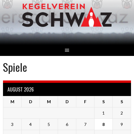
Springe
zum
Inhalt
Spiele
AUGUST 2026
M
D
M
D
F
S
S
1
2
3
4
5
6
7
8
9