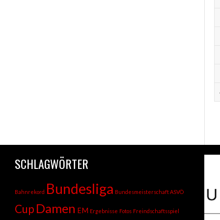
SCHLAGWÖRTER
Bundesliga
Bahnrekord
Bundesmeisterschaft ASVÖ
Damen
Cup
EM
Ergebnisse
Fotos
Freindschaftsspiel