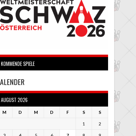
KOMMENDE SPIELE
ALENDER
AUGUST 2026
M
D
M
D
F
S
S
1
2
3
4
5
6
7
8
9