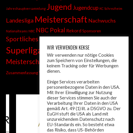
Jugend
Jugendcup
Jahreshauptversammlung
KC Schrezheim
Meisterschaft
Landesliga
Nachwuchs
NBC Pokal
Rekord
Sponsoren
Nationalteams
NBC
Sportliches
Sprint
Stadtmeisterschaft
WIR VERWENDEN KEKSE
Superliga
Tiroler Liga
Tiroler
Tandem
Wir verwenden nur nötige Cookies
wm
Meisterschaft
zum Speichern von Einstellungen, die
Turnier
Trainer
Weltcup
keinem Tracking oder für Werbungen
ÖM
dienen.
Zusammenfassung
Österreich
Einige Services verarbeiten
personenbezogene Daten in den USA.
Mit Ihrer Einwilligung zur Nutzung
dieser Services stimmen Sie auch der
Verarbeitung Ihrer Daten in den USA
gemäß Art. 49 (1) lit. a DSGVO zu. Der
EuGH stuft die USA als Land mit
unzureichendem Datenschutz nach
EU-Standards ein. So besteht etwa
das Risiko, dass US-Behörden