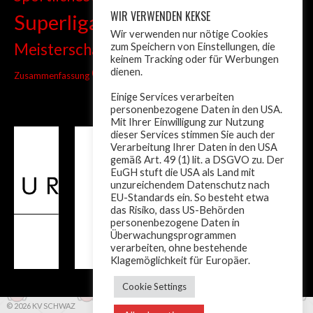
WIR VERWENDEN KEKSE
Superliga
Tiroler Liga
Tiroler
Tandem
Wir verwenden nur nötige Cookies
wm
Meisterschaft
zum Speichern von Einstellungen, die
Turnier
Trainer
Weltcup
keinem Tracking oder für Werbungen
ÖM
dienen.
Zusammenfassung
Österreich
Einige Services verarbeiten
personenbezogene Daten in den USA.
Mit Ihrer Einwilligung zur Nutzung
dieser Services stimmen Sie auch der
Verarbeitung Ihrer Daten in den USA
gemäß Art. 49 (1) lit. a DSGVO zu. Der
EuGH stuft die USA als Land mit
unzureichendem Datenschutz nach
EU-Standards ein. So besteht etwa
das Risiko, dass US-Behörden
personenbezogene Daten in
Überwachungsprogrammen
verarbeiten, ohne bestehende
Klagemöglichkeit für Europäer.
Cookie Settings
© 2026 KV SCHWAZ