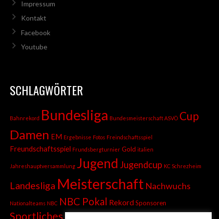
Impressum
Kontakt
Facebook
Youtube
SCHLAGWÖRTER
Bundesliga
Cup
Bahnrekord
Bundesmeisterschaft ASVÖ
Damen
EM
Ergebnisse
Fotos
Freindschaftsspiel
Freundschaftsspiel
Gold
Frundsbergturnier
italien
Jugend
Jugendcup
Jahreshauptversammlung
KC Schrezheim
Meisterschaft
Landesliga
Nachwuchs
NBC Pokal
Rekord
Sponsoren
Nationalteams
NBC
Sportliches
Sprint
Stadtmeisterschaft