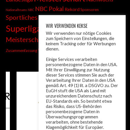
NBC Pokal
Rekord
Sponsoren
Nationalteams
NBC
Sportliches
Sprint
Stadtmeisterschaft
WIR VERWENDEN KEKSE
Superliga
Tiroler Liga
Tiroler
Tandem
Wir verwenden nur nötige Cookies
wm
Meisterschaft
zum Speichern von Einstellungen, die
Turnier
Trainer
Weltcup
keinem Tracking oder für Werbungen
ÖM
dienen.
Zusammenfassung
Österreich
Einige Services verarbeiten
personenbezogene Daten in den USA.
Mit Ihrer Einwilligung zur Nutzung
dieser Services stimmen Sie auch der
Verarbeitung Ihrer Daten in den USA
gemäß Art. 49 (1) lit. a DSGVO zu. Der
EuGH stuft die USA als Land mit
unzureichendem Datenschutz nach
EU-Standards ein. So besteht etwa
das Risiko, dass US-Behörden
personenbezogene Daten in
Überwachungsprogrammen
verarbeiten, ohne bestehende
Klagemöglichkeit für Europäer.