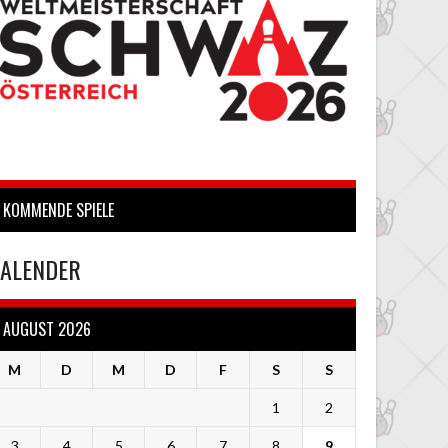
KOMMENDE SPIELE
ALENDER
AUGUST 2026
M
D
M
D
F
S
S
1
2
3
4
5
6
7
8
9