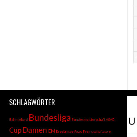
SCHLAGWÖRTER
Bundesliga
Bahnrekord
Bundesmeisterschaft ASVÖ
Damen
Cup
EM
Ergebnisse
Fotos
Freindschaftsspiel