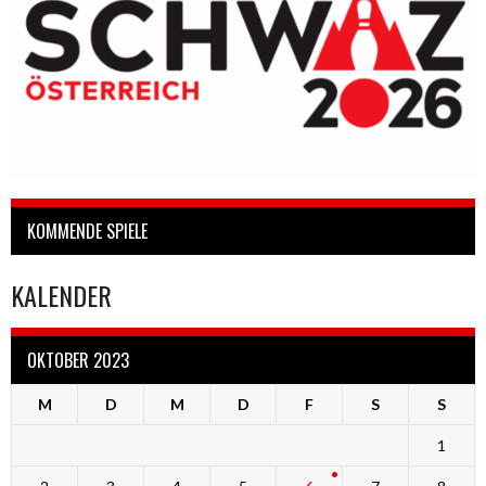
KOMMENDE SPIELE
KALENDER
OKTOBER 2023
M
D
M
D
F
S
S
1