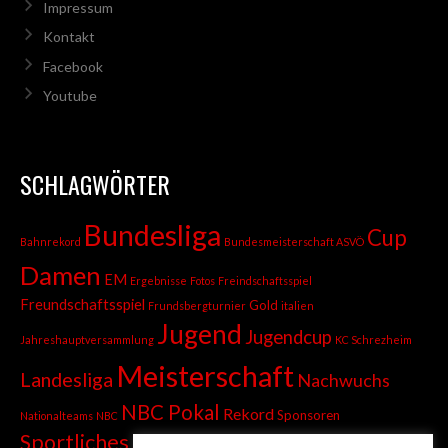
Impressum
Kontakt
Facebook
Youtube
SCHLAGWÖRTER
Bundesliga
Cup
Bahnrekord
Bundesmeisterschaft ASVÖ
Damen
EM
Ergebnisse
Fotos
Freindschaftsspiel
Freundschaftsspiel
Gold
Frundsbergturnier
italien
Jugend
Jugendcup
Jahreshauptversammlung
KC Schrezheim
Meisterschaft
Landesliga
Nachwuchs
NBC Pokal
Rekord
Sponsoren
Nationalteams
NBC
Sportliches
Sprint
Stadtmeisterschaft