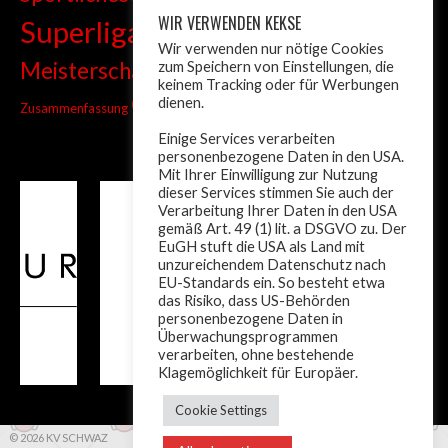
WIR VERWENDEN KEKSE
Superliga
Tiroler Liga
Tiroler
Tandem
Wir verwenden nur nötige Cookies
wm
Meisterschaft
zum Speichern von Einstellungen, die
Turnier
Trainer
Weltcup
keinem Tracking oder für Werbungen
ÖM
dienen.
Zusammenfassung
Österreich
Einige Services verarbeiten
personenbezogene Daten in den USA.
Mit Ihrer Einwilligung zur Nutzung
dieser Services stimmen Sie auch der
Verarbeitung Ihrer Daten in den USA
gemäß Art. 49 (1) lit. a DSGVO zu. Der
EuGH stuft die USA als Land mit
unzureichendem Datenschutz nach
EU-Standards ein. So besteht etwa
das Risiko, dass US-Behörden
personenbezogene Daten in
Überwachungsprogrammen
verarbeiten, ohne bestehende
Klagemöglichkeit für Europäer.
Cookie Settings
© 2026 KV SCHWAZ