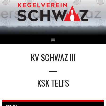
Springe
zum
Inhalt
KV SCHWAZ III
—
KSK TELFS