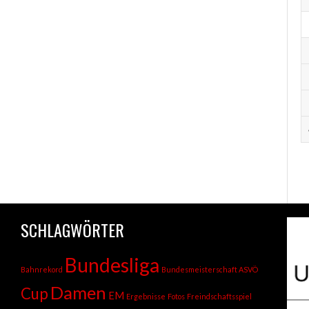
SCHLAGWÖRTER
Bundesliga
Bahnrekord
Bundesmeisterschaft ASVÖ
Damen
Cup
EM
Ergebnisse
Fotos
Freindschaftsspiel