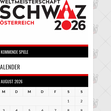
KOMMENDE SPIELE
ALENDER
AUGUST 2026
M
D
M
D
F
S
S
1
2
3
4
5
6
7
8
9