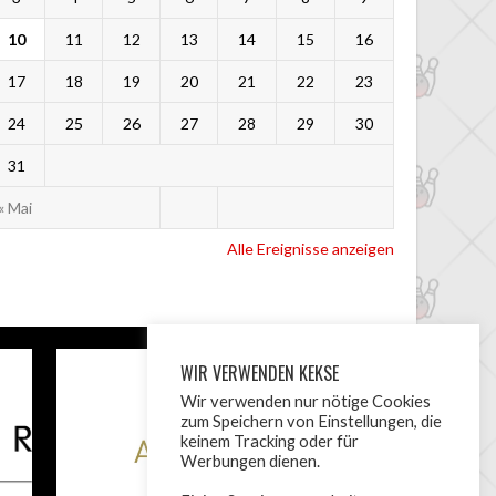
10
11
12
13
14
15
16
17
18
19
20
21
22
23
24
25
26
27
28
29
30
31
« Mai
Alle Ereignisse anzeigen
WIR VERWENDEN KEKSE
Wir verwenden nur nötige Cookies
zum Speichern von Einstellungen, die
keinem Tracking oder für
Werbungen dienen.