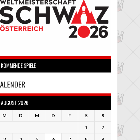
KOMMENDE SPIELE
ALENDER
AUGUST 2026
M
D
M
D
F
S
S
1
2
3
4
5
6
7
8
9