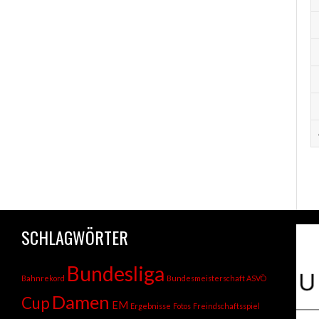
SCHLAGWÖRTER
Bundesliga
Bahnrekord
Bundesmeisterschaft ASVÖ
Damen
Cup
EM
Ergebnisse
Fotos
Freindschaftsspiel