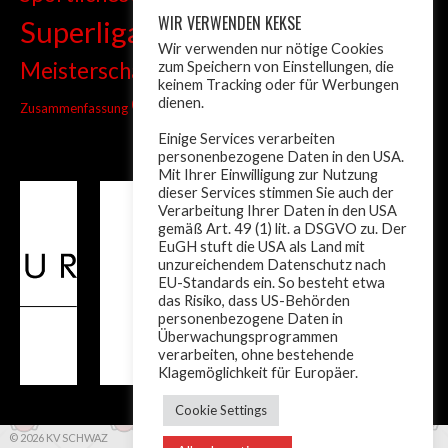
WIR VERWENDEN KEKSE
Superliga
Tiroler Liga
Tiroler
Tandem
Wir verwenden nur nötige Cookies
wm
Meisterschaft
zum Speichern von Einstellungen, die
Turnier
Trainer
Weltcup
keinem Tracking oder für Werbungen
ÖM
dienen.
Zusammenfassung
Österreich
Einige Services verarbeiten
personenbezogene Daten in den USA.
Mit Ihrer Einwilligung zur Nutzung
dieser Services stimmen Sie auch der
Verarbeitung Ihrer Daten in den USA
gemäß Art. 49 (1) lit. a DSGVO zu. Der
EuGH stuft die USA als Land mit
unzureichendem Datenschutz nach
EU-Standards ein. So besteht etwa
das Risiko, dass US-Behörden
personenbezogene Daten in
Überwachungsprogrammen
verarbeiten, ohne bestehende
Klagemöglichkeit für Europäer.
Cookie Settings
© 2026 KV SCHWAZ