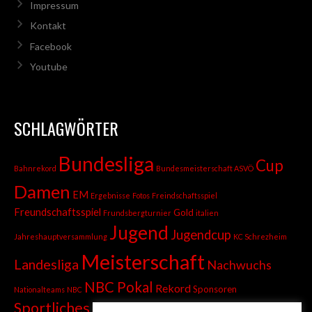
Impressum
Kontakt
Facebook
Youtube
SCHLAGWÖRTER
Bundesliga
Cup
Bahnrekord
Bundesmeisterschaft ASVÖ
Damen
EM
Ergebnisse
Fotos
Freindschaftsspiel
Freundschaftsspiel
Gold
Frundsbergturnier
italien
Jugend
Jugendcup
Jahreshauptversammlung
KC Schrezheim
Meisterschaft
Landesliga
Nachwuchs
NBC Pokal
Rekord
Sponsoren
Nationalteams
NBC
Sportliches
Sprint
Stadtmeisterschaft