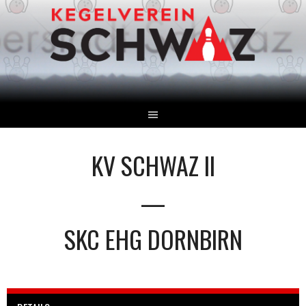
Springe
zum
Inhalt
KV SCHWAZ II
—
SKC EHG DORNBIRN