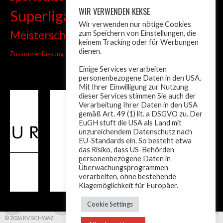
WIR VERWENDEN KEKSE
Superliga
Tiroler Liga
Tiroler
Tandem
Wir verwenden nur nötige Cookies
wm
Meisterschaft
zum Speichern von Einstellungen, die
Turnier
Trainer
Weltcup
keinem Tracking oder für Werbungen
ÖM
dienen.
Zusammenfassung
Österreich
Einige Services verarbeiten
personenbezogene Daten in den USA.
Mit Ihrer Einwilligung zur Nutzung
dieser Services stimmen Sie auch der
Verarbeitung Ihrer Daten in den USA
gemäß Art. 49 (1) lit. a DSGVO zu. Der
EuGH stuft die USA als Land mit
unzureichendem Datenschutz nach
EU-Standards ein. So besteht etwa
das Risiko, dass US-Behörden
personenbezogene Daten in
Überwachungsprogrammen
verarbeiten, ohne bestehende
Klagemöglichkeit für Europäer.
Cookie Settings
© 2026 KV SCHWAZ