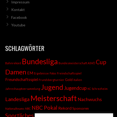
Impressum
Kontakt
Facebook
Youtube
SCHLAGWÖRTER
Bundesliga
Cup
Bahnrekord
Bundesmeisterschaft ASVÖ
Damen
EM
Ergebnisse
Fotos
Freindschaftsspiel
Freundschaftsspiel
Gold
Frundsbergturnier
italien
Jugend
Jugendcup
Jahreshauptversammlung
KC Schrezheim
Meisterschaft
Landesliga
Nachwuchs
NBC Pokal
Rekord
Sponsoren
Nationalteams
NBC
Sportliches
Sprint
Stadtmeisterschaft