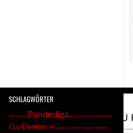
SCHLAGWÖRTER
Bundesliga
Bahnrekord
Bundesmeisterschaft ASVÖ
Damen
Cup
EM
Ergebnisse
Fotos
Freindschaftsspiel