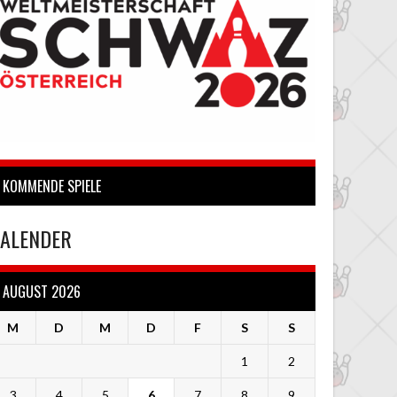
KOMMENDE SPIELE
ALENDER
AUGUST 2026
M
D
M
D
F
S
S
1
2
3
4
5
6
7
8
9