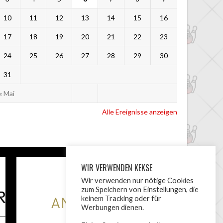
10
11
12
13
14
15
16
17
18
19
20
21
22
23
24
25
26
27
28
29
30
31
« Mai
Alle Ereignisse anzeigen
WIR VERWENDEN KEKSE
Wir verwenden nur nötige Cookies
zum Speichern von Einstellungen, die
keinem Tracking oder für
Werbungen dienen.