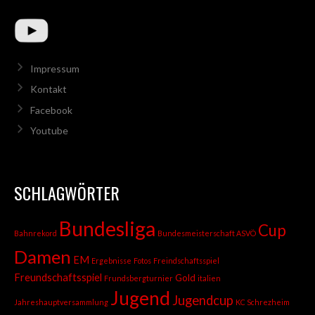
Impressum
Kontakt
Facebook
Youtube
SCHLAGWÖRTER
Bundesliga
Cup
Bahnrekord
Bundesmeisterschaft ASVÖ
Damen
EM
Ergebnisse
Fotos
Freindschaftsspiel
Freundschaftsspiel
Gold
Frundsbergturnier
italien
Jugend
Jugendcup
Jahreshauptversammlung
KC Schrezheim