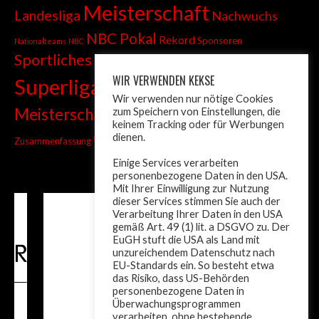
Meisterschaft
Landesliga
Nachwuchs
NBC Pokal
Rekord
Sponsoren
Nationalteams
NBC
Sportliches
Sprint
Stadtmeisterschaft
WIR VERWENDEN KEKSE
Superliga
Tiroler Liga
Tiroler
Tandem
Wir verwenden nur nötige Cookies
wm
Meisterschaft
zum Speichern von Einstellungen, die
Turnier
Trainer
Weltcup
keinem Tracking oder für Werbungen
ÖM
dienen.
Zusammenfassung
Österreich
Einige Services verarbeiten
personenbezogene Daten in den USA.
Mit Ihrer Einwilligung zur Nutzung
dieser Services stimmen Sie auch der
Verarbeitung Ihrer Daten in den USA
gemäß Art. 49 (1) lit. a DSGVO zu. Der
EuGH stuft die USA als Land mit
unzureichendem Datenschutz nach
EU-Standards ein. So besteht etwa
das Risiko, dass US-Behörden
personenbezogene Daten in
Überwachungsprogrammen
verarbeiten, ohne bestehende