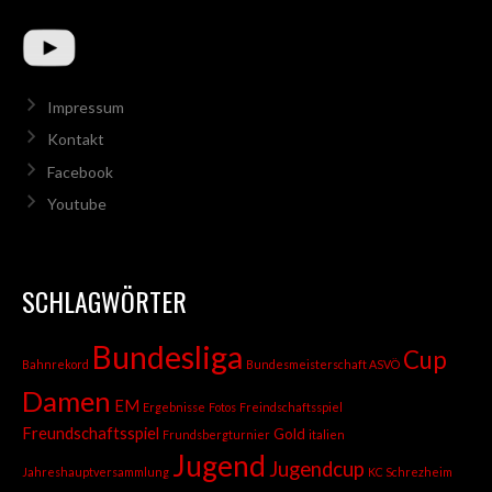
Impressum
Kontakt
Facebook
Youtube
SCHLAGWÖRTER
Bundesliga
Cup
Bahnrekord
Bundesmeisterschaft ASVÖ
Damen
EM
Ergebnisse
Fotos
Freindschaftsspiel
Freundschaftsspiel
Gold
Frundsbergturnier
italien
Jugend
Jugendcup
Jahreshauptversammlung
KC Schrezheim