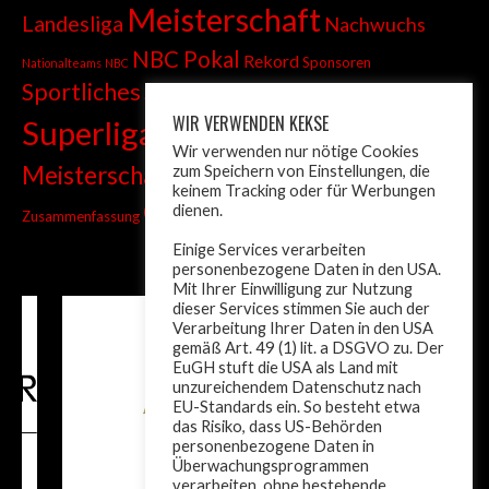
Meisterschaft
Landesliga
Nachwuchs
NBC Pokal
Rekord
Sponsoren
Nationalteams
NBC
Sportliches
Sprint
Stadtmeisterschaft
WIR VERWENDEN KEKSE
Superliga
Tiroler Liga
Tiroler
Tandem
Wir verwenden nur nötige Cookies
wm
Meisterschaft
zum Speichern von Einstellungen, die
Turnier
Trainer
Weltcup
keinem Tracking oder für Werbungen
ÖM
dienen.
Zusammenfassung
Österreich
Einige Services verarbeiten
personenbezogene Daten in den USA.
Mit Ihrer Einwilligung zur Nutzung
dieser Services stimmen Sie auch der
Verarbeitung Ihrer Daten in den USA
gemäß Art. 49 (1) lit. a DSGVO zu. Der
EuGH stuft die USA als Land mit
unzureichendem Datenschutz nach
EU-Standards ein. So besteht etwa
das Risiko, dass US-Behörden
personenbezogene Daten in
Überwachungsprogrammen
verarbeiten, ohne bestehende