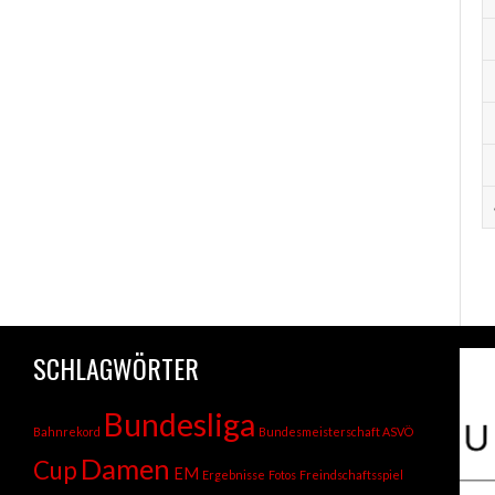
SCHLAGWÖRTER
Bundesliga
Bahnrekord
Bundesmeisterschaft ASVÖ
Damen
Cup
EM
Ergebnisse
Fotos
Freindschaftsspiel