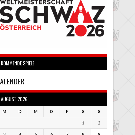
KOMMENDE SPIELE
ALENDER
AUGUST 2026
M
D
M
D
F
S
S
1
2
3
4
5
6
7
8
9