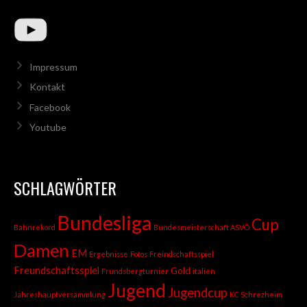
Impressum
Kontakt
Facebook
Youtube
SCHLAGWÖRTER
Bundesliga
Cup
Bahnrekord
Bundesmeisterschaft ASVÖ
Damen
EM
Ergebnisse
Fotos
Freindschaftsspiel
Freundschaftsspiel
Gold
Frundsbergturnier
italien
Jugend
Jugendcup
Jahreshauptversammlung
KC Schrezheim