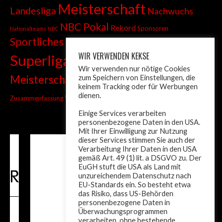
Meisterschaft
Landesliga
Nachwuchs
NBC Pokal
Rekord
Sponsoren
Nationalteams
NBC
Sportliches
Sprint
Stadtmeisterschaft
WIR VERWENDEN KEKSE
Superliga
Tiroler Liga
Tiroler
Tandem
Wir verwenden nur nötige Cookies
wm
Meisterschaft
zum Speichern von Einstellungen, die
Turnier
Trainer
Weltcup
keinem Tracking oder für Werbungen
ÖM
dienen.
Zusammenfassung
Österreich
Einige Services verarbeiten
personenbezogene Daten in den USA.
Mit Ihrer Einwilligung zur Nutzung
dieser Services stimmen Sie auch der
Verarbeitung Ihrer Daten in den USA
gemäß Art. 49 (1) lit. a DSGVO zu. Der
EuGH stuft die USA als Land mit
unzureichendem Datenschutz nach
EU-Standards ein. So besteht etwa
das Risiko, dass US-Behörden
personenbezogene Daten in
Überwachungsprogrammen
verarbeiten, ohne bestehende