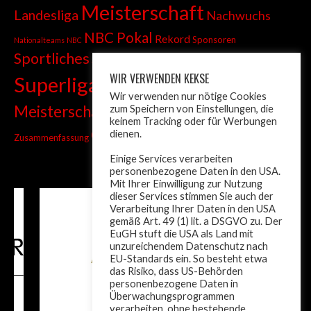
Meisterschaft
Landesliga
Nachwuchs
NBC Pokal
Rekord
Sponsoren
Nationalteams
NBC
Sportliches
Sprint
Stadtmeisterschaft
WIR VERWENDEN KEKSE
Superliga
Tiroler Liga
Tiroler
Tandem
Wir verwenden nur nötige Cookies
wm
Meisterschaft
zum Speichern von Einstellungen, die
Turnier
Trainer
Weltcup
keinem Tracking oder für Werbungen
ÖM
dienen.
Zusammenfassung
Österreich
Einige Services verarbeiten
personenbezogene Daten in den USA.
Mit Ihrer Einwilligung zur Nutzung
dieser Services stimmen Sie auch der
Verarbeitung Ihrer Daten in den USA
gemäß Art. 49 (1) lit. a DSGVO zu. Der
EuGH stuft die USA als Land mit
unzureichendem Datenschutz nach
EU-Standards ein. So besteht etwa
das Risiko, dass US-Behörden
personenbezogene Daten in
Überwachungsprogrammen
verarbeiten, ohne bestehende