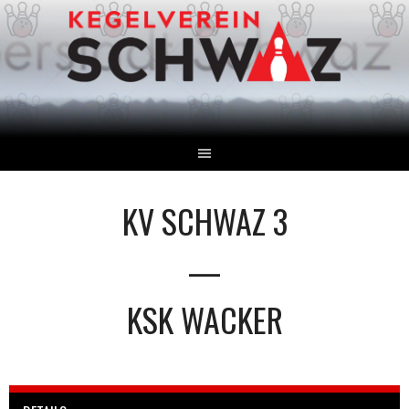
Springe
zum
Inhalt
KV SCHWAZ 3
—
KSK WACKER