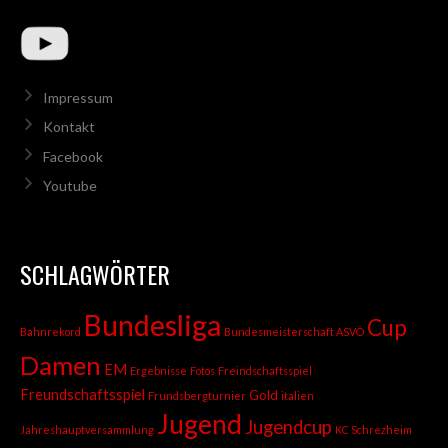
Impressum
Kontakt
Facebook
Youtube
SCHLAGWÖRTER
Bundesliga
Cup
Bahnrekord
Bundesmeisterschaft ASVÖ
Damen
EM
Ergebnisse
Fotos
Freindschaftsspiel
Freundschaftsspiel
Gold
Frundsbergturnier
italien
Jugend
Jugendcup
Jahreshauptversammlung
KC Schrezheim