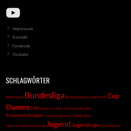
Impressum
Kontakt
Facebook
Youtube
SCHLAGWÖRTER
Bundesliga
Cup
Bahnrekord
Bundesmeisterschaft ASVÖ
Damen
EM
Ergebnisse
Fotos
Freindschaftsspiel
Freundschaftsspiel
Gold
Frundsbergturnier
italien
Jugend
Jugendcup
Jahreshauptversammlung
KC Schrezheim