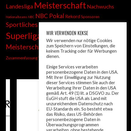
Meisterschaft
Landesliga
Nachwuchs
NBC Pokal
Rekord
Sponsoren
Nationalteams
NBC
Sportliches
Sprint
Stadtmeisterschaft
WIR VERWENDEN KEKSE
Superliga
Tiroler Liga
Tiroler
Tandem
Wir verwenden nur nötige Cookies
wm
Meisterschaft
zum Speichern von Einstellungen, die
Turnier
Trainer
Weltcup
keinem Tracking oder für Werbungen
ÖM
dienen.
Zusammenfassung
Österreich
Einige Services verarbeiten
personenbezogene Daten in den USA.
Mit Ihrer Einwilligung zur Nutzung
dieser Services stimmen Sie auch der
Verarbeitung Ihrer Daten in den USA
gemäß Art. 49 (1) lit. a DSGVO zu. Der
EuGH stuft die USA als Land mit
unzureichendem Datenschutz nach
EU-Standards ein. So besteht etwa
das Risiko, dass US-Behörden
personenbezogene Daten in
Überwachungsprogrammen
verarbeiten, ohne bestehende