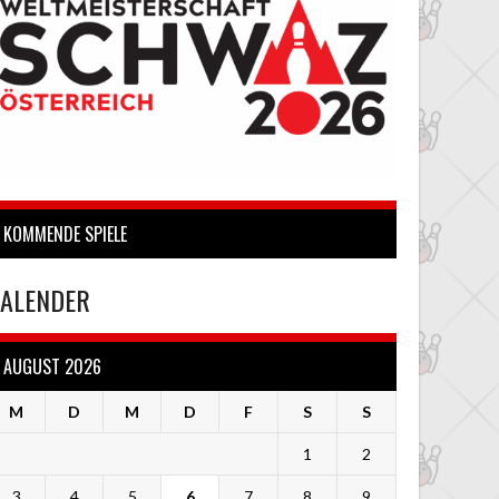
KOMMENDE SPIELE
ALENDER
AUGUST 2026
M
D
M
D
F
S
S
1
2
3
4
5
6
7
8
9