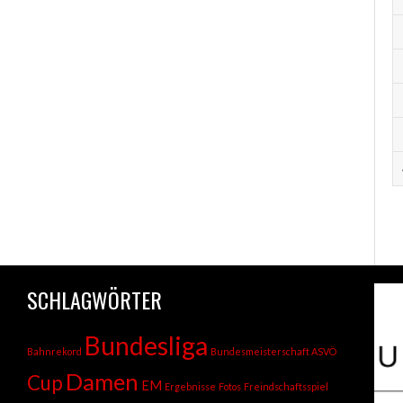
SCHLAGWÖRTER
Bundesliga
Bahnrekord
Bundesmeisterschaft ASVÖ
Damen
Cup
EM
Ergebnisse
Fotos
Freindschaftsspiel