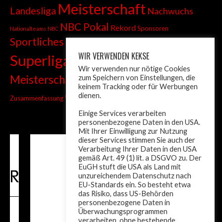
Meisterschaft
Landesliga
Nachwuchs
NBC Pokal
Rekord
Sponsoren
Nationalteams
NBC
Sportliches
Sprint
Stadtmeisterschaft
WIR VERWENDEN KEKSE
Superliga
Tiroler Liga
Tiroler
Tandem
Wir verwenden nur nötige Cookies
wm
Meisterschaft
zum Speichern von Einstellungen, die
Turnier
Trainer
Weltcup
keinem Tracking oder für Werbungen
ÖM
dienen.
Zusammenfassung
Österreich
Einige Services verarbeiten
personenbezogene Daten in den USA.
Mit Ihrer Einwilligung zur Nutzung
dieser Services stimmen Sie auch der
Verarbeitung Ihrer Daten in den USA
gemäß Art. 49 (1) lit. a DSGVO zu. Der
EuGH stuft die USA als Land mit
unzureichendem Datenschutz nach
EU-Standards ein. So besteht etwa
das Risiko, dass US-Behörden
personenbezogene Daten in
Überwachungsprogrammen
verarbeiten, ohne bestehende