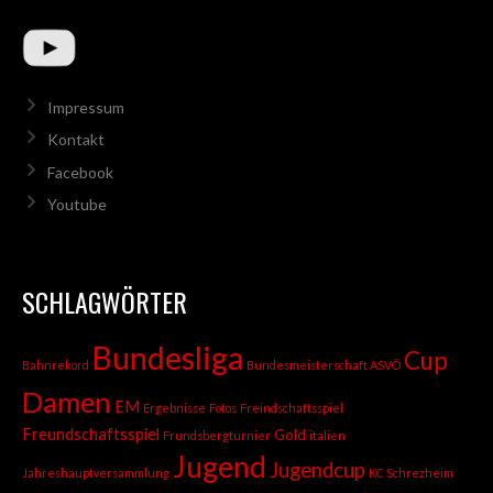
Impressum
Kontakt
Facebook
Youtube
SCHLAGWÖRTER
Bundesliga
Cup
Bahnrekord
Bundesmeisterschaft ASVÖ
Damen
EM
Ergebnisse
Fotos
Freindschaftsspiel
Freundschaftsspiel
Gold
Frundsbergturnier
italien
Jugend
Jugendcup
Jahreshauptversammlung
KC Schrezheim