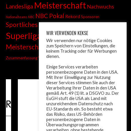
Meisterschaft
Landesliga
Nachwuchs
NBC Pokal
Rekord
Sponsoren
Nationalteams
NBC
Sportliches
Sprint
Stadtmeisterschaft
WIR VERWENDEN KEKSE
Superliga
Tiroler Liga
Tiroler
Tandem
Wir verwenden nur nötige Cookies
wm
Meisterschaft
zum Speichern von Einstellungen, die
Turnier
Trainer
Weltcup
keinem Tracking oder für Werbungen
ÖM
dienen.
Zusammenfassung
Österreich
Einige Services verarbeiten
personenbezogene Daten in den USA.
Mit Ihrer Einwilligung zur Nutzung
dieser Services stimmen Sie auch der
Verarbeitung Ihrer Daten in den USA
gemäß Art. 49 (1) lit. a DSGVO zu. Der
EuGH stuft die USA als Land mit
unzureichendem Datenschutz nach
EU-Standards ein. So besteht etwa
das Risiko, dass US-Behörden
personenbezogene Daten in
Überwachungsprogrammen
verarbeiten, ohne bestehende