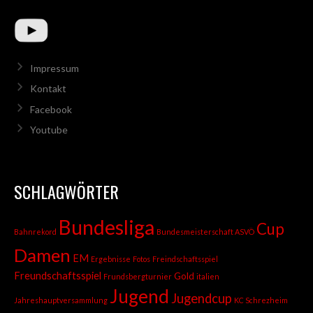
Impressum
Kontakt
Facebook
Youtube
SCHLAGWÖRTER
Bundesliga
Cup
Bahnrekord
Bundesmeisterschaft ASVÖ
Damen
EM
Ergebnisse
Fotos
Freindschaftsspiel
Freundschaftsspiel
Gold
Frundsbergturnier
italien
Jugend
Jugendcup
Jahreshauptversammlung
KC Schrezheim