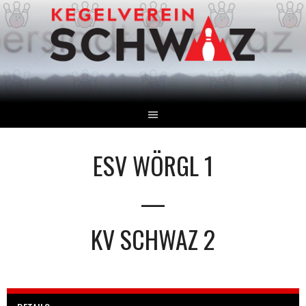
Springe
zum
Inhalt
ESV WÖRGL 1
—
KV SCHWAZ 2