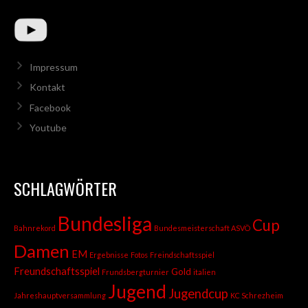
Impressum
Kontakt
Facebook
Youtube
SCHLAGWÖRTER
Bundesliga
Cup
Bahnrekord
Bundesmeisterschaft ASVÖ
Damen
EM
Ergebnisse
Fotos
Freindschaftsspiel
Freundschaftsspiel
Gold
Frundsbergturnier
italien
Jugend
Jugendcup
Jahreshauptversammlung
KC Schrezheim