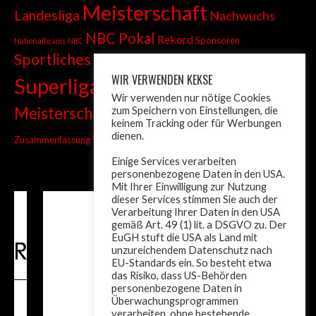
Meisterschaft
Landesliga
Nachwuchs
NBC Pokal
Rekord
Sponsoren
Nationalteams
NBC
Sportliches
Sprint
Stadtmeisterschaft
WIR VERWENDEN KEKSE
Superliga
Tiroler Liga
Tiroler
Tandem
Wir verwenden nur nötige Cookies
wm
Meisterschaft
zum Speichern von Einstellungen, die
Turnier
Trainer
Weltcup
keinem Tracking oder für Werbungen
ÖM
dienen.
Zusammenfassung
Österreich
Einige Services verarbeiten
personenbezogene Daten in den USA.
Mit Ihrer Einwilligung zur Nutzung
dieser Services stimmen Sie auch der
Verarbeitung Ihrer Daten in den USA
gemäß Art. 49 (1) lit. a DSGVO zu. Der
EuGH stuft die USA als Land mit
unzureichendem Datenschutz nach
EU-Standards ein. So besteht etwa
das Risiko, dass US-Behörden
personenbezogene Daten in
Überwachungsprogrammen
verarbeiten, ohne bestehende