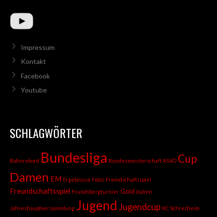
Impressum
Kontakt
Facebook
Youtube
SCHLAGWÖRTER
Bundesliga
Cup
Bahnrekord
Bundesmeisterschaft ASVÖ
Damen
EM
Ergebnisse
Fotos
Freindschaftsspiel
Freundschaftsspiel
Gold
Frundsbergturnier
italien
Jugend
Jugendcup
Jahreshauptversammlung
KC Schrezheim