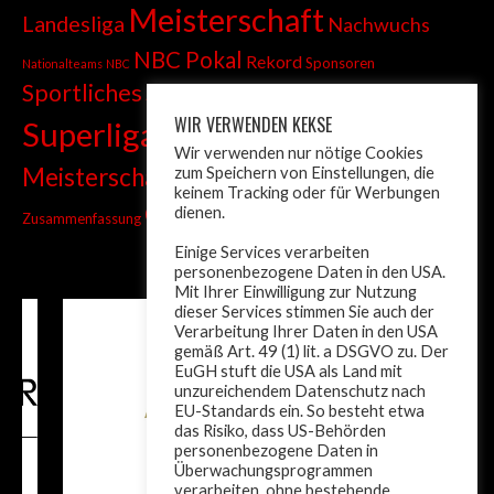
Meisterschaft
Landesliga
Nachwuchs
NBC Pokal
Rekord
Sponsoren
Nationalteams
NBC
Sportliches
Sprint
Stadtmeisterschaft
WIR VERWENDEN KEKSE
Superliga
Tiroler Liga
Tiroler
Tandem
Wir verwenden nur nötige Cookies
wm
Meisterschaft
zum Speichern von Einstellungen, die
Turnier
Trainer
Weltcup
keinem Tracking oder für Werbungen
ÖM
dienen.
Zusammenfassung
Österreich
Einige Services verarbeiten
personenbezogene Daten in den USA.
Mit Ihrer Einwilligung zur Nutzung
dieser Services stimmen Sie auch der
Verarbeitung Ihrer Daten in den USA
gemäß Art. 49 (1) lit. a DSGVO zu. Der
EuGH stuft die USA als Land mit
unzureichendem Datenschutz nach
EU-Standards ein. So besteht etwa
das Risiko, dass US-Behörden
personenbezogene Daten in
Überwachungsprogrammen
verarbeiten, ohne bestehende