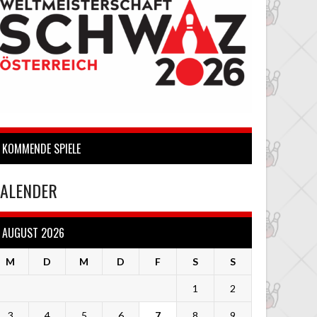
KOMMENDE SPIELE
ALENDER
AUGUST 2026
M
D
M
D
F
S
S
1
2
3
4
5
6
7
8
9