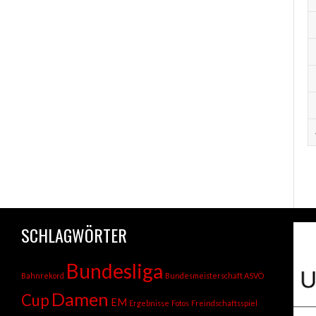
SCHLAGWÖRTER
Bundesliga
Bahnrekord
Bundesmeisterschaft ASVÖ
Damen
Cup
EM
Ergebnisse
Fotos
Freindschaftsspiel