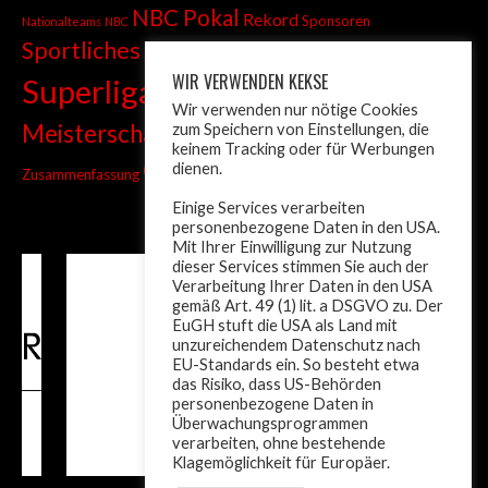
NBC Pokal
Rekord
Sponsoren
Nationalteams
NBC
Sportliches
Sprint
Stadtmeisterschaft
WIR VERWENDEN KEKSE
Superliga
Tiroler Liga
Tiroler
Tandem
Wir verwenden nur nötige Cookies
wm
Meisterschaft
zum Speichern von Einstellungen, die
Turnier
Trainer
Weltcup
keinem Tracking oder für Werbungen
ÖM
dienen.
Zusammenfassung
Österreich
Einige Services verarbeiten
personenbezogene Daten in den USA.
Mit Ihrer Einwilligung zur Nutzung
dieser Services stimmen Sie auch der
Verarbeitung Ihrer Daten in den USA
gemäß Art. 49 (1) lit. a DSGVO zu. Der
EuGH stuft die USA als Land mit
unzureichendem Datenschutz nach
EU-Standards ein. So besteht etwa
das Risiko, dass US-Behörden
personenbezogene Daten in
Überwachungsprogrammen
verarbeiten, ohne bestehende
Klagemöglichkeit für Europäer.