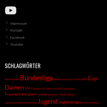
Impressum
Kontakt
Facebook
Youtube
SCHLAGWÖRTER
Bundesliga
Cup
Bahnrekord
Bundesmeisterschaft ASVÖ
Damen
EM
Ergebnisse
Fotos
Freindschaftsspiel
Freundschaftsspiel
Gold
Frundsbergturnier
italien
Jugend
Jugendcup
Jahreshauptversammlung
KC Schrezheim