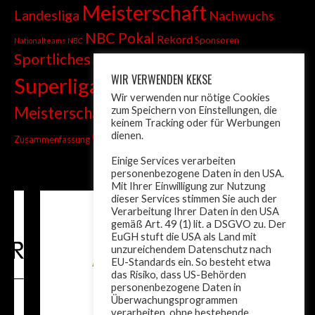
Meisterschaft
Landesliga
Nachwuchs
NBC Pokal
Rekord
Sponsoren
Nationalteams
NBC
Sportliches
Sprint
Stadtmeisterschaft
WIR VERWENDEN KEKSE
Superliga
Tiroler Liga
Tiroler
Tandem
Wir verwenden nur nötige Cookies
wm
Meisterschaft
zum Speichern von Einstellungen, die
Turnier
Trainer
Weltcup
keinem Tracking oder für Werbungen
ÖM
dienen.
Zusammenfassung
Österreich
Einige Services verarbeiten
personenbezogene Daten in den USA.
Mit Ihrer Einwilligung zur Nutzung
dieser Services stimmen Sie auch der
Verarbeitung Ihrer Daten in den USA
gemäß Art. 49 (1) lit. a DSGVO zu. Der
EuGH stuft die USA als Land mit
unzureichendem Datenschutz nach
EU-Standards ein. So besteht etwa
das Risiko, dass US-Behörden
personenbezogene Daten in
Überwachungsprogrammen
verarbeiten, ohne bestehende