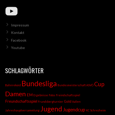
Impressum
Kontakt
Facebook
Youtube
SCHLAGWÖRTER
Bundesliga
Cup
Bahnrekord
Bundesmeisterschaft ASVÖ
Damen
EM
Ergebnisse
Fotos
Freindschaftsspiel
Freundschaftsspiel
Gold
Frundsbergturnier
italien
Jugend
Jugendcup
Jahreshauptversammlung
KC Schrezheim