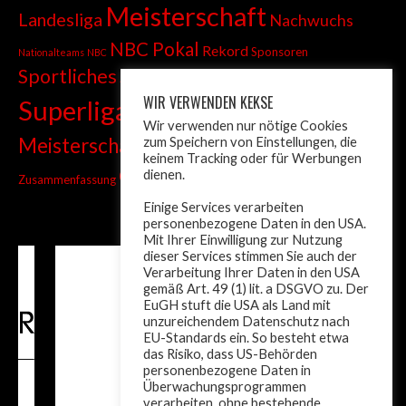
Meisterschaft
Landesliga
Nachwuchs
NBC Pokal
Rekord
Sponsoren
Nationalteams
NBC
Sportliches
Sprint
Stadtmeisterschaft
WIR VERWENDEN KEKSE
Superliga
Tiroler Liga
Tiroler
Tandem
Wir verwenden nur nötige Cookies
wm
Meisterschaft
zum Speichern von Einstellungen, die
Turnier
Trainer
Weltcup
keinem Tracking oder für Werbungen
ÖM
dienen.
Zusammenfassung
Österreich
Einige Services verarbeiten
personenbezogene Daten in den USA.
Mit Ihrer Einwilligung zur Nutzung
dieser Services stimmen Sie auch der
Verarbeitung Ihrer Daten in den USA
gemäß Art. 49 (1) lit. a DSGVO zu. Der
EuGH stuft die USA als Land mit
unzureichendem Datenschutz nach
EU-Standards ein. So besteht etwa
das Risiko, dass US-Behörden
personenbezogene Daten in
Überwachungsprogrammen
verarbeiten, ohne bestehende