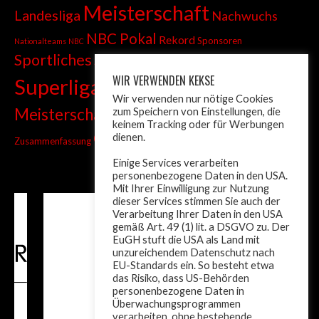
Meisterschaft
Landesliga
Nachwuchs
NBC Pokal
Rekord
Sponsoren
Nationalteams
NBC
Sportliches
Sprint
Stadtmeisterschaft
WIR VERWENDEN KEKSE
Superliga
Tiroler Liga
Tiroler
Tandem
Wir verwenden nur nötige Cookies
wm
Meisterschaft
zum Speichern von Einstellungen, die
Turnier
Trainer
Weltcup
keinem Tracking oder für Werbungen
ÖM
dienen.
Zusammenfassung
Österreich
Einige Services verarbeiten
personenbezogene Daten in den USA.
Mit Ihrer Einwilligung zur Nutzung
dieser Services stimmen Sie auch der
Verarbeitung Ihrer Daten in den USA
gemäß Art. 49 (1) lit. a DSGVO zu. Der
EuGH stuft die USA als Land mit
unzureichendem Datenschutz nach
EU-Standards ein. So besteht etwa
das Risiko, dass US-Behörden
personenbezogene Daten in
Überwachungsprogrammen
verarbeiten, ohne bestehende