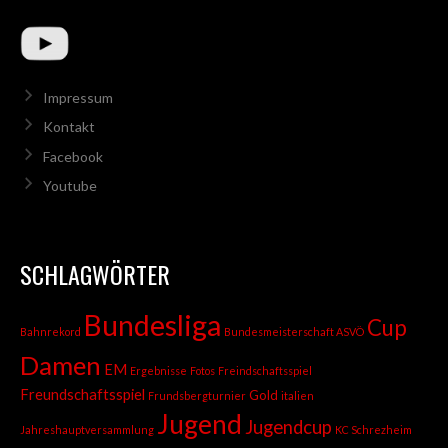
Impressum
Kontakt
Facebook
Youtube
SCHLAGWÖRTER
Bundesliga
Cup
Bahnrekord
Bundesmeisterschaft ASVÖ
Damen
EM
Ergebnisse
Fotos
Freindschaftsspiel
Freundschaftsspiel
Gold
Frundsbergturnier
italien
Jugend
Jugendcup
Jahreshauptversammlung
KC Schrezheim