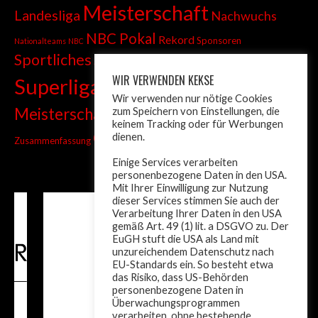
Meisterschaft
Landesliga
Nachwuchs
NBC Pokal
Rekord
Sponsoren
Nationalteams
NBC
Sportliches
Sprint
Stadtmeisterschaft
WIR VERWENDEN KEKSE
Superliga
Tiroler Liga
Tiroler
Tandem
Wir verwenden nur nötige Cookies
wm
Meisterschaft
zum Speichern von Einstellungen, die
Turnier
Trainer
Weltcup
keinem Tracking oder für Werbungen
ÖM
dienen.
Zusammenfassung
Österreich
Einige Services verarbeiten
personenbezogene Daten in den USA.
Mit Ihrer Einwilligung zur Nutzung
dieser Services stimmen Sie auch der
Verarbeitung Ihrer Daten in den USA
gemäß Art. 49 (1) lit. a DSGVO zu. Der
EuGH stuft die USA als Land mit
unzureichendem Datenschutz nach
EU-Standards ein. So besteht etwa
das Risiko, dass US-Behörden
personenbezogene Daten in
Überwachungsprogrammen
verarbeiten, ohne bestehende