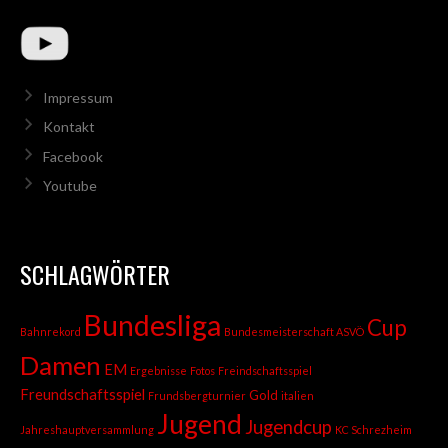
Impressum
Kontakt
Facebook
Youtube
SCHLAGWÖRTER
Bundesliga
Cup
Bahnrekord
Bundesmeisterschaft ASVÖ
Damen
EM
Ergebnisse
Fotos
Freindschaftsspiel
Freundschaftsspiel
Gold
Frundsbergturnier
italien
Jugend
Jugendcup
Jahreshauptversammlung
KC Schrezheim