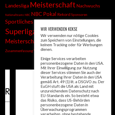
Meisterschaft
Landesliga
Nachwuchs
NBC Pokal
Rekord
Sponsoren
Nationalteams
NBC
Sportliches
Sprint
Stadtmeisterschaft
WIR VERWENDEN KEKSE
Superliga
Tiroler Liga
Tiroler
Tandem
Wir verwenden nur nötige Cookies
wm
Meisterschaft
zum Speichern von Einstellungen, die
Turnier
Trainer
Weltcup
keinem Tracking oder für Werbungen
ÖM
dienen.
Zusammenfassung
Österreich
Einige Services verarbeiten
personenbezogene Daten in den USA.
Mit Ihrer Einwilligung zur Nutzung
dieser Services stimmen Sie auch der
Verarbeitung Ihrer Daten in den USA
gemäß Art. 49 (1) lit. a DSGVO zu. Der
EuGH stuft die USA als Land mit
unzureichendem Datenschutz nach
EU-Standards ein. So besteht etwa
das Risiko, dass US-Behörden
personenbezogene Daten in
Überwachungsprogrammen
verarbeiten, ohne bestehende