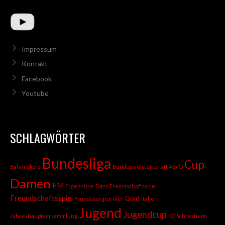
Impressum
Kontakt
Facebook
Youtube
SCHLAGWÖRTER
Bundesliga
Cup
Bahnrekord
Bundesmeisterschaft ASVÖ
Damen
EM
Ergebnisse
Fotos
Freindschaftsspiel
Freundschaftsspiel
Gold
Frundsbergturnier
italien
Jugend
Jugendcup
Jahreshauptversammlung
KC Schrezheim