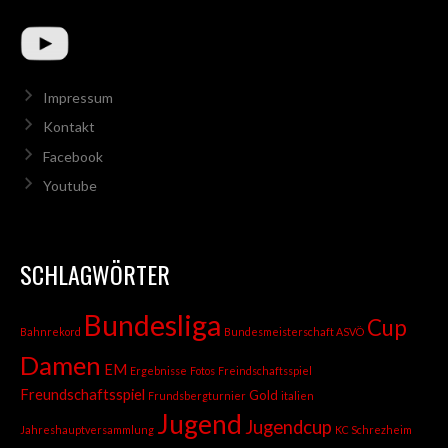
Impressum
Kontakt
Facebook
Youtube
SCHLAGWÖRTER
Bundesliga
Cup
Bahnrekord
Bundesmeisterschaft ASVÖ
Damen
EM
Ergebnisse
Fotos
Freindschaftsspiel
Freundschaftsspiel
Gold
Frundsbergturnier
italien
Jugend
Jugendcup
Jahreshauptversammlung
KC Schrezheim