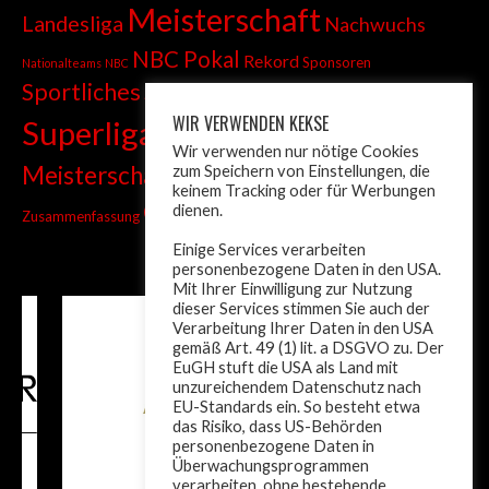
Meisterschaft
Landesliga
Nachwuchs
NBC Pokal
Rekord
Sponsoren
Nationalteams
NBC
Sportliches
Sprint
Stadtmeisterschaft
WIR VERWENDEN KEKSE
Superliga
Tiroler Liga
Tiroler
Tandem
Wir verwenden nur nötige Cookies
wm
Meisterschaft
zum Speichern von Einstellungen, die
Turnier
Trainer
Weltcup
keinem Tracking oder für Werbungen
ÖM
dienen.
Zusammenfassung
Österreich
Einige Services verarbeiten
personenbezogene Daten in den USA.
Mit Ihrer Einwilligung zur Nutzung
dieser Services stimmen Sie auch der
Verarbeitung Ihrer Daten in den USA
gemäß Art. 49 (1) lit. a DSGVO zu. Der
EuGH stuft die USA als Land mit
unzureichendem Datenschutz nach
EU-Standards ein. So besteht etwa
das Risiko, dass US-Behörden
personenbezogene Daten in
Überwachungsprogrammen
verarbeiten, ohne bestehende