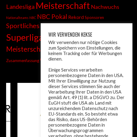
Meisterschaft
Landesliga
Nachwuchs
NBC Pokal
Rekord
Sponsoren
Nationalteams
NBC
Sportliches
Sprint
Stadtmeisterschaft
WIR VERWENDEN KEKSE
Superliga
Tiroler Liga
Tiroler
Tandem
Wir verwenden nur nötige Cookies
wm
Meisterschaft
zum Speichern von Einstellungen, die
Turnier
Trainer
Weltcup
keinem Tracking oder für Werbungen
ÖM
dienen.
Zusammenfassung
Österreich
Einige Services verarbeiten
personenbezogene Daten in den USA.
Mit Ihrer Einwilligung zur Nutzung
dieser Services stimmen Sie auch der
Verarbeitung Ihrer Daten in den USA
gemäß Art. 49 (1) lit. a DSGVO zu. Der
EuGH stuft die USA als Land mit
unzureichendem Datenschutz nach
EU-Standards ein. So besteht etwa
das Risiko, dass US-Behörden
personenbezogene Daten in
Überwachungsprogrammen
verarbeiten, ohne bestehende