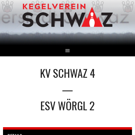
Springe
zum
Inhalt
KV SCHWAZ 4
—
ESV WÖRGL 2