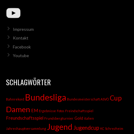
Impressum
Kontakt
Facebook
Youtube
SCHLAGWÖRTER
Bundesliga
Cup
Bahnrekord
Bundesmeisterschaft ASVÖ
Damen
EM
Ergebnisse
Fotos
Freindschaftsspiel
Freundschaftsspiel
Gold
Frundsbergturnier
italien
Jugend
Jugendcup
Jahreshauptversammlung
KC Schrezheim