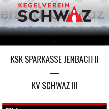
Springe
zum
Inhalt
KSK SPARKASSE JENBACH II
—
KV SCHWAZ III