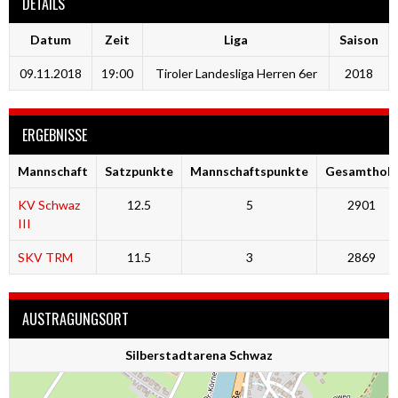
DETAILS
Datum
Zeit
Liga
Saison
09.11.2018
19:00
Tiroler Landesliga Herren 6er
2018
ERGEBNISSE
Mannschaft
Satzpunkte
Mannschaftspunkte
Gesamtholz
KV Schwaz
12.5
5
2901
III
SKV TRM
11.5
3
2869
AUSTRAGUNGSORT
Silberstadtarena Schwaz