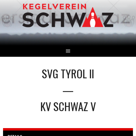
Springe
zum
Inhalt
SVG TYROL II
—
KV SCHWAZ V