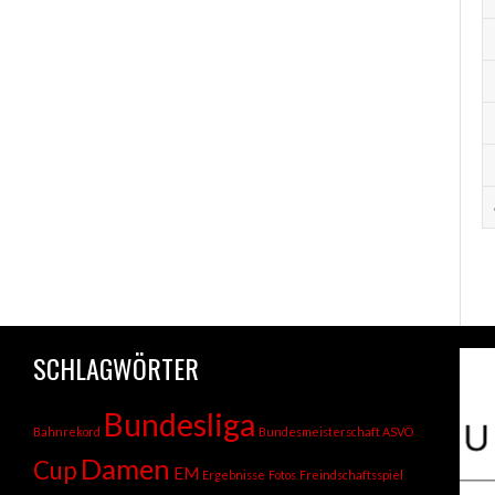
SCHLAGWÖRTER
Bundesliga
Bahnrekord
Bundesmeisterschaft ASVÖ
Damen
Cup
EM
Ergebnisse
Fotos
Freindschaftsspiel