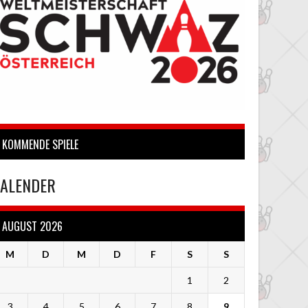
KOMMENDE SPIELE
ALENDER
AUGUST 2026
M
D
M
D
F
S
S
1
2
3
4
5
6
7
8
9