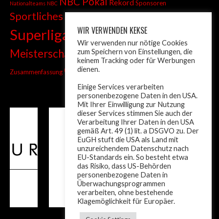
NBC Pokal
Rekord
Sponsoren
Nationalteams
NBC
Sportliches
Sprint
Stadtmeisterschaft
WIR VERWENDEN KEKSE
Superliga
Tiroler Liga
Tiroler
Tandem
Wir verwenden nur nötige Cookies
wm
Meisterschaft
zum Speichern von Einstellungen, die
Turnier
Trainer
Weltcup
keinem Tracking oder für Werbungen
ÖM
dienen.
Zusammenfassung
Österreich
Einige Services verarbeiten
personenbezogene Daten in den USA.
Mit Ihrer Einwilligung zur Nutzung
dieser Services stimmen Sie auch der
Verarbeitung Ihrer Daten in den USA
gemäß Art. 49 (1) lit. a DSGVO zu. Der
EuGH stuft die USA als Land mit
unzureichendem Datenschutz nach
EU-Standards ein. So besteht etwa
das Risiko, dass US-Behörden
personenbezogene Daten in
Überwachungsprogrammen
verarbeiten, ohne bestehende
Klagemöglichkeit für Europäer.