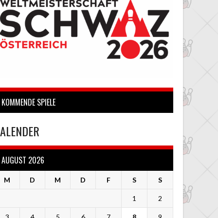
KOMMENDE SPIELE
ALENDER
AUGUST 2026
M
D
M
D
F
S
S
1
2
3
4
5
6
7
8
9