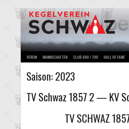
Springe
zum
Inhalt
VEREIN
MANNSCHAFTEN
CLUB 600 / 700
HALL OF FAME
Saison:
2023
TV Schwaz 1857 2 — KV S
TV SCHWAZ 1857