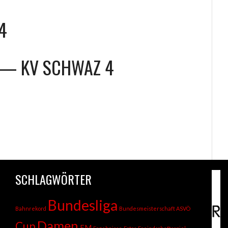
4
—
KV SCHWAZ 4
SCHLAGWÖRTER
Bundesliga
Bahnrekord
Bundesmeisterschaft ASVÖ
Damen
Cup
EM