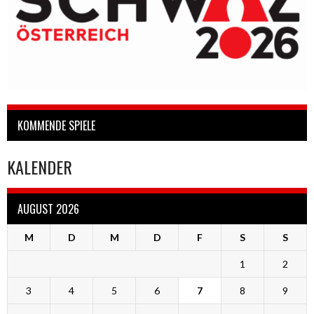
KOMMENDE SPIELE
KALENDER
AUGUST 2026
M
D
M
D
F
S
S
1
2
3
4
5
6
7
8
9