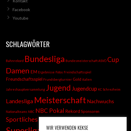
Kontakt
Facebook
Youtube
SCHLAGWÖRTER
Bundesliga
Cup
Bahnrekord
Bundesmeisterschaft ASVÖ
Damen
EM
Ergebnisse
Fotos
Freindschaftsspiel
Freundschaftsspiel
Gold
Frundsbergturnier
italien
Jugend
Jugendcup
Jahreshauptversammlung
KC Schrezheim
Meisterschaft
Landesliga
Nachwuchs
NBC Pokal
Rekord
Sponsoren
Nationalteams
NBC
Sportliches
Sprint
Stadtmeisterschaft
WIR VERWENDEN KEKSE
Superliga