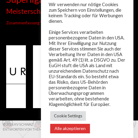
Tiroler Liga
Tiroler
Tandem
Wir verwenden nur nötige Cookies
wm
Meisterschaft
zum Speichern von Einstellungen, die
Turnier
Trainer
Weltcup
keinem Tracking oder für Werbungen
ÖM
dienen.
Zusammenfassung
Österreich
Einige Services verarbeiten
personenbezogene Daten in den USA.
Mit Ihrer Einwilligung zur Nutzung
dieser Services stimmen Sie auch der
Verarbeitung Ihrer Daten in den USA
gemäß Art. 49 (1) lit. a DSGVO zu. Der
EuGH stuft die USA als Land mit
unzureichendem Datenschutz nach
EU-Standards ein. So besteht etwa
das Risiko, dass US-Behörden
personenbezogene Daten in
Überwachungsprogrammen
verarbeiten, ohne bestehende
Klagemöglichkeit für Europäer.
Cookie Settings
© 2026 KV SCHWAZ
Alle akzeptieren
ENTWORFEN VON THEMEBOY